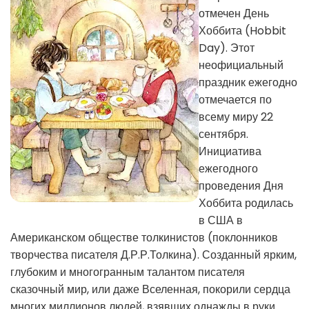
отмечен День
Хоббита (Hobbit
Day). Этот
неофициальный
праздник ежегодно
отмечается по
всему миру 22
сентября.
Инициатива
ежегодного
проведения Дня
Хоббита родилась
в США в
Американском обществе толкинистов (поклонников
творчества писателя Д.Р.Р.Толкина). Созданный ярким,
глубоким и многогранным талантом писателя
сказочный мир, или даже Вселенная, покорили сердца
многих миллионов людей, взявших однажды в руки