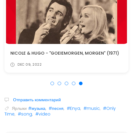
NICOLE & HUGO - "GOEIEMORGEN, MORGEN" (1971)
DEC 09, 2022
Отправить комментарий
Ярлыки
#музыка
,
#песня
,
#Enya
,
#music
,
#Only
Time
,
#song
,
#video